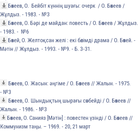
Бөкеев, О. Бейбіт күннің шуағы: очерк / О. Бөкеев /
Жұлдыз. - 1983. - №3
Бөкеев, О. Бәрі де майдан: повесть / О. Бөкеев / Жұлдыз.
- 1983. - №6
Бөкей, О. Желтоқсан желі : екі бөлімді драма / О. Бөкей. -
Мәтін // Жұлдыз. - 1993. - №9. - Б. 3-31.
Бөкеев, О. Жасын: әңгіме / О. Бөкеев // Жалын. - 1975.
- №3
Бөкеев, О. Шындықтың шырағы сөнбейді / О. Бөкеев //
Жалын. - 1986. - №3
Бөкеев, О. Санияз [Мәтін] : повестен үзінді / О. Бөкеев //
Коммунизм таңы. – 1969. - 20, 21 март