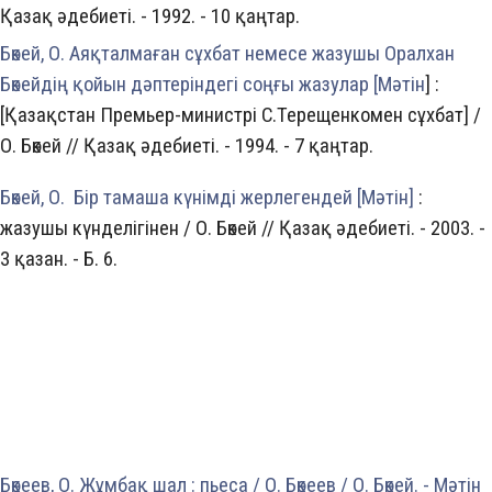
Қазақ әдебиетi. - 1992. - 10 қаңтар.
Бөкей, О. Аяқталмаған сұхбат немесе жазушы Оралхан
Бөкейдің қойын дәптеріндегі соңғы жазулар [Мәтін
] :
[Қазақстан Премьер-министрі С.Терещенкомен сұхбат] /
О. Бөкей // Қазақ әдебиеті. - 1994. - 7 қаңтар.
Бөкей, О. Бір тамаша күнімді жерлегендей [Мәтін]
:
жазушы күнделігінен / О. Бөкей // Қазақ әдебиеті. - 2003. -
3 қазан. - Б. 6.
Бөкеев, О. Жұмбақ шал : пьеса / О. Бөкеев / О. Бөкей. - Мәтін