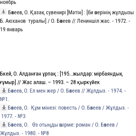
ноябрь
Бөкеев, О. Қазақ сувенирі [Мәтін] : [би өнерінің жұлдызы
Б. Аюханов туралы] / О. Бөкеев // Лениншіл жас. - 1972. -
19 январь
Бөкей, О. Алданған ұрпақ : [195...жылдар: өмірбаяндық
ғұмыр] // Жас алаш. – 1993. – 28 қыркүйек
Бөкеев, О. Ел мен жер / О. Бөкеев // Жұлдыз. - 1974. -
№1.
Бөкеев, О. Құм мінезі: повесть / О. Бөкеев / Жұлдыз. -
1977. - №3
Бөкеев, О. Өз отыңды өшірме: роман / О. Бөкеев /
Жұлдыз. - 1980. - №8