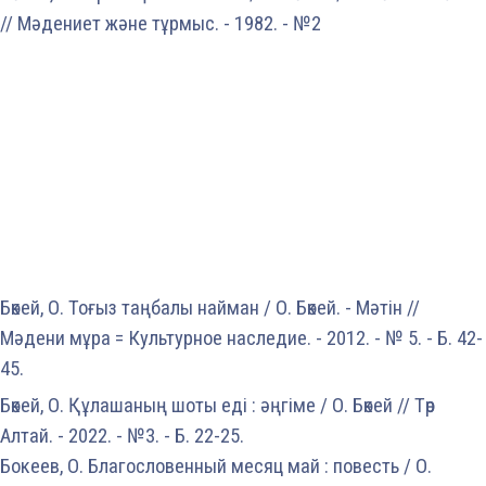
// Мәдениет және тұрмыс. - 1982. - №2
Бөкей, О. Тоғыз таңбалы найман / О. Бөкей. - Мәтін //
Мәдени мұра = Культурное наследие. - 2012. - № 5. - Б. 42-
45.
Бөкей, О. Құлашаның шоты еді : әңгіме / О. Бөкей // Төр
Алтай. - 2022. - №3. - Б. 22-25.
Бокеев, О. Благословенный месяц май : повесть / О.