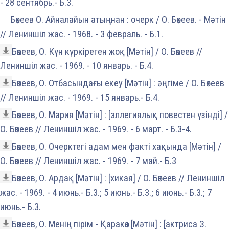
- 28 сентябрь.- Б.3.
Бөкеев О. Айналайын атыңнан : очерк / О. Бөкеев. - Мәтін
// Лениншіл жас. - 1968. - 3 февраль. - Б.1.
Бөкеев, О. Күн күркіреген жоқ [Мәтін] / О. Бөкеев //
Лениншіл жас. - 1969. - 10 январь. - Б.4.
Бөкеев, О. Отбасындағы екеу [Мәтін] : әңгіме / О. Бөкеев
// Лениншіл жас. - 1969. - 15 январь.- Б.4.
Бөкеев, О. Мария [Мәтін] : [эллегиялық повестен үзінді] /
О. Бөкеев // Лениншіл жас. - 1969. - 6 март. - Б.3-4.
Бөкеев, О. Очерктегі адам мен факті хақында [Мәтін] /
О. Бөкеев // Лениншіл жас. - 1969. - 7 май.- Б.3
Бөкеев, О. Ардақ [Мәтін] : [хикая] / О. Бөкеев // Лениншіл
жас. - 1969. - 4 июнь.- Б.3.; 5 июнь.- Б.3.; 6 июнь.- Б.3.; 7
июнь.- Б.3.
Бөкеев, О. Менің пірім - Қаракөз [Мәтін] : [актриса З.