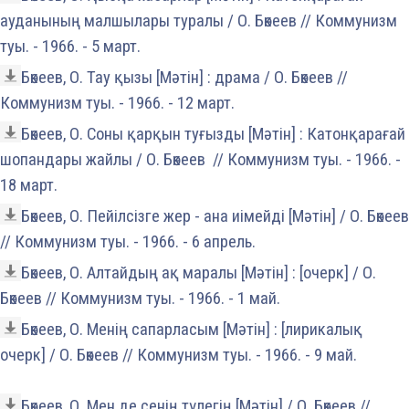
ауданының малшылары туралы / О. Бөкеев // Коммунизм
туы. - 1966. - 5 март.
Бөкеев, О. Тау қызы [Мәтін] : драма / О. Бөкеев //
Коммунизм туы. - 1966. - 12 март.
Бөкеев, О. Соны қарқын туғызды [Мәтін] : Катонқарағай
шопандары жайлы / О. Бөкеев // Коммунизм туы. - 1966. -
18 март.
Бөкеев, О. Пейілсізге жер - ана иімейді [Мәтін] / О. Бөкеев
// Коммунизм туы. - 1966. - 6 апрель.
Бөкеев, О. Алтайдың ақ маралы [Мәтін] : [очерк] / О.
Бөкеев // Коммунизм туы. - 1966. - 1 май.
Бөкеев, О. Менің сапарласым [Мәтін] : [лирикалық
очерк] / О. Бөкеев // Коммунизм туы. - 1966. - 9 май.
Бөкеев, О. Мен де сенің түлегің [Мәтін] / О. Бөкеев //