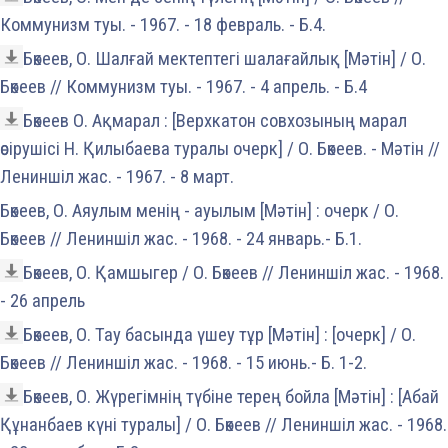
Коммунизм туы. - 1967. - 18 февраль. - Б.4.
Бөкеев, О. Шалғай мектептегі шалағайлық [Мәтін] / О.
Бөкеев // Коммунизм туы. - 1967. - 4 апрель. - Б.4
Бөкеев О. Ақмарал : [Верхкатон совхозының марал
өсірушісі Н. Қилыбаева туралы очерк] / О. Бөкеев. - Мәтін //
Лениншіл жас. - 1967. - 8 март.
Бөкеев, О. Аяулым менің - ауылым [Мәтін] : очерк / О.
Бөкеев // Лениншіл жас. - 1968. - 24 январь.- Б.1.
Бөкеев, О. Қамшыгер / О. Бөкеев // Лениншіл жас. - 1968.
- 26 апрель
Бөкеев, О. Тау басында үшеу тұр [Мәтін] : [очерк] / О.
Бөкеев // Лениншіл жас. - 1968. - 15 июнь.- Б. 1-2.
Бөкеев, О. Жүрегімнің түбіне терең бойла [Мәтін] : [Абай
Құнанбаев күні туралы] / О. Бөкеев // Лениншіл жас. - 1968.