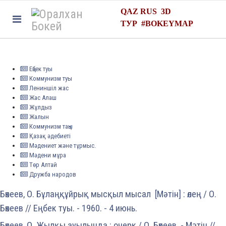
QAZ
RUS
3D
ТУР
#
BOKEYMAP
Еңбек туы
Коммунизм туы
Лениншіл жас
Жас Алаш
Жұлдыз
Жалын
Коммунизм таңы
Қазақ әдебиеті
Мәдениет және тұрмыс.
Мәдени мұра
Төр Алтай
Дружба народов
Бөкеев, О. Бұлаңқұйрық мысқыл мысал [Мәтін] : өлең / О.
Бөкеев // Еңбек туы. - 1960. - 4 июнь.
Бөкеев, О. Жылқы ауылында : очерк / О. Бөкеев. - Мәтін //