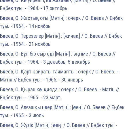
Бөкеев, О. Көп үйреніп, көп жазайық [Мәтін] / О. Бөкеев //
Еңбек туы. - 1964. - 17 октябрь
Бөкеев, О. Жастық оты [Мәтін] : очерк / О. Бөкеев // Еңбек
туы. - 1964. - 14 ноябрь
Бөкеев, О. Терезелер [Мәтін] : [жинақ] / О. Бөкеев // Еңбек
туы. - 1964. - 21 ноябрь
Бөкеев, О. Бұл бір сыр еді [Мәтін] : әңгіме / О. Бөкеев //
Еңбек туы. - 1964. - 3 декабрь; 5 декабрь
Бөкеев, О. Қарт қайраты таймапты : очерк / О. Бөкеев. -
Мәтін // Еңбек туы. - 1965. - 30 январь
Бөкеев, О. Қыран көзі қияда : очерк / О. Бөкеев. - Мәтін //
Еңбек туы. - 1965. - 23 март.
Бөкеев, О. Алғашқы нөсер [Мәтін] : [өлең] / О. Бөкеев // Еңбек
туы. - 1965. - 3 июль
Бөкеев, О. Жүзік [Мәтін] : өлең / О. Бөкеев // Еңбек туы. -