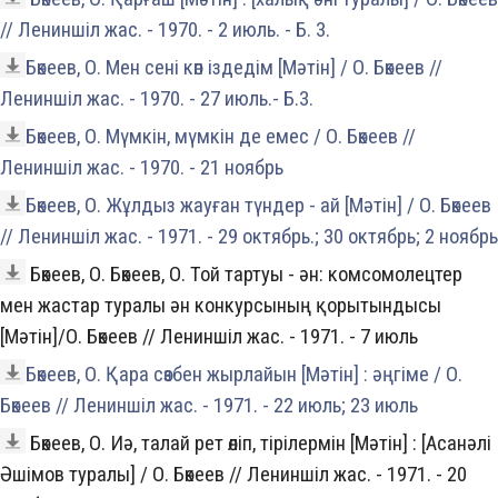
// Лениншіл жас. - 1970. - 2 июль. - Б. 3.
Бөкеев, О. Мен сені көп іздедім [Мәтін] / О. Бөкеев //
Лениншіл жас. - 1970. - 27 июль.- Б.3.
Бөкеев, О. Мүмкін, мүмкін де емес / О. Бөкеев //
Лениншіл жас. - 1970. - 21 ноябрь
Бөкеев, О. Жұлдыз жауған түндер - ай [Мәтін] / О. Бөкеев
// Лениншіл жас. - 1971. - 29 октябрь.; 30 октябрь; 2 ноябрь
Бөкеев, О. Бөкеев, О. Той тартуы - ән: комсомолецтер
мен жастар туралы ән конкурсының қорытындысы
[Мәтін]/О. Бөкеев // Лениншіл жас. - 1971. - 7 июль
Бөкеев, О. Қара сөзбен жырлайын [Мәтін] : әңгіме / О.
Бөкеев // Лениншіл жас. - 1971. - 22 июль; 23 июль
Бөкеев, О. Иә, талай рет өліп, тірілермін [Мәтін] : [Асанәлі
Әшімов туралы] / О. Бөкеев // Лениншіл жас. - 1971. - 20