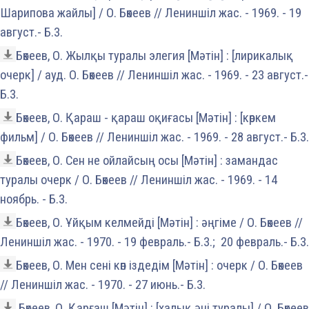
Шарипова жайлы] / О. Бөкеев // Лениншіл жас. - 1969. - 19
август.- Б.3.
Бөкеев, О. Жылқы туралы элегия [Мәтін] : [лирикалық
очерк] / ауд. О. Бөкеев // Лениншіл жас. - 1969. - 23 август.-
Б.3.
Бөкеев, О. Қараш - қараш оқиғасы [Мәтін] : [көркем
фильм] / О. Бөкеев // Лениншіл жас. - 1969. - 28 август.- Б.3.
Бөкеев, О. Сен не ойлайсың осы [Мәтін] : замандас
туралы очерк / О. Бөкеев // Лениншіл жас. - 1969. - 14
ноябрь. - Б.3.
Бөкеев, О. Ұйқым келмейді [Мәтін] : әңгіме / О. Бөкеев //
Лениншіл жас. - 1970. - 19 февраль.- Б.3.; 20 февраль.- Б.3.
Бөкеев, О. Мен сені көп іздедім [Мәтін] : очерк / О. Бөкеев
// Лениншіл жас. - 1970. - 27 июнь.- Б.3.
Бөкеев, О. Қарғаш [Мәтін] : [халық әні туралы] / О. Бөкеев