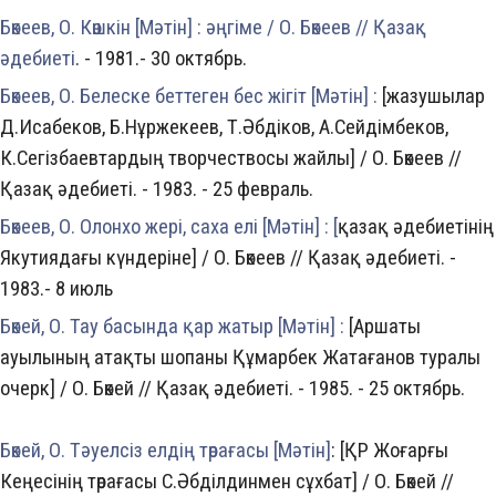
Бөкеев, О. Көшкін [Мәтін] : әңгіме / О. Бөкеев // Қазақ
әдебиеті
. - 1981.- 30 октябрь.
Бөкеев, О. Белеске беттеген бес жігіт [Мәтін] :
[жазушылар
Д.Исабеков, Б.Нұржекеев, Т.Әбдіков, А.Сейдімбеков,
К.Сегізбаевтардың творчествосы жайлы] / О. Бөкеев //
Қазақ әдебиеті. - 1983. - 25 февраль.
Бөкеев, О. Олонхо жері, саха елі [Мәтін] : [
қазақ әдебиетінің
Якутиядағы күндеріне] / О. Бөкеев // Қазақ әдебиеті. -
1983.- 8 июль
Бөкей, О. Тау басында қар жатыр [Мәтін] :
[Аршаты
ауылының атақты шопаны Құмарбек Жатағанов туралы
очерк] / О. Бөкей // Қазақ әдебиетi. - 1985. - 25 октябрь.
Бөкей, О. Тәуелсіз елдің төрағасы [Мәтін]
: [ҚР Жоғарғы
Кеңесінің төрағасы С.Әбділдинмен сұхбат] / О. Бөкей //