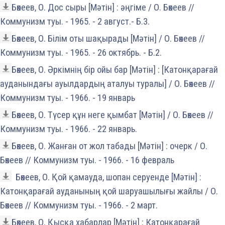
Бөкеев, О. Дос сыры [Мәтін] : әңгіме / О. Бөкеев //
Коммунизм туы. - 1965. - 2 август.- Б.3.
Бөкеев, О. Білім оты шақырады [Мәтін] / О. Бөкеев //
Коммунизм туы. - 1965. - 26 октябрь. - Б.2.
Бөкеев, О. Әркімнің бір ойы бар [Мәтін] : [Катонқарағай
ауданындағы ауылдардың аталуы туралы] / О. Бөкеев //
Коммунизм туы. - 1966. - 19 январь
Бөкеев, О. Түсер құн неге қымбат [Мәтін] / О. Бөкеев //
Коммунизм туы. - 1966. - 22 январь.
Бөкеев, О. Жанған от жол табады [Мәтін] : очерк / О.
Бөкеев // Коммунизм туы. - 1966. - 16 февраль
Бөкеев, О. Қой қамауда, шопан серуенде [Мәтін] :
Катонқарағай ауданының қой шаруашылығы жайлы / О.
Бөкеев // Коммунизм туы. - 1966. - 2 март.
Бөкеев, О. Қысқа хабарлар [Мәтін] : Катонқарағай