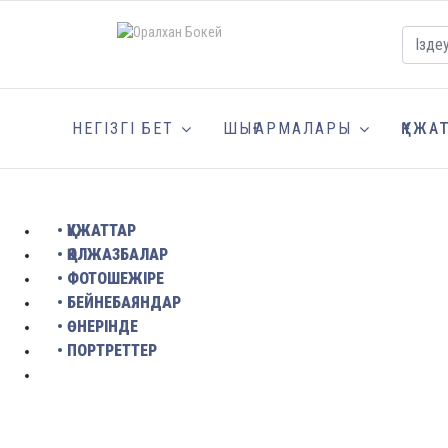
НЕГІЗГІ БЕТ
ШЫҒАРМАЛАРЫ
ҚҰЖА
• ҚҰЖАТТАР
• ҚОЛЖАЗБАЛАР
• ФОТОШЕЖІРЕ
• БЕЙНЕБАЯНДАР
• ӨНЕРІНДЕ
• ПОРТРЕТТЕР