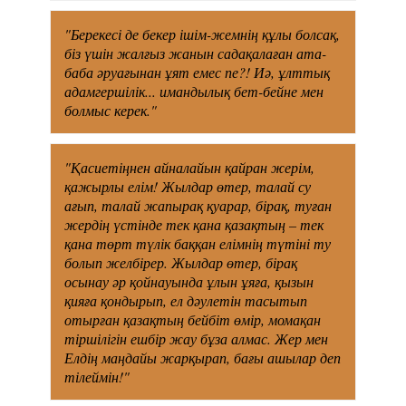
"Берекесі де бекер ішім-жемнің құлы болсақ,
біз үшін жалғыз жанын садақалаған ата-
баба әруағынан ұят емес пе?! Иә, ұлттық
адамгершілік... имандылық бет-бейне мен
болмыс керек."
"Қасиетіңнен айналайын қайран жерім,
қажырлы елім! Жылдар өтер, талай су
ағып, талай жапырақ қуарар, бірақ, туған
жердің үстінде тек қана қазақтың – тек
қана төрт түлік баққан елімнің түтіні ту
болып желбірер. Жылдар өтер, бірақ
осынау әр қойнауында ұлын ұяға, қызын
қияға қондырып, ел дәулетін тасытып
отырған қазақтың бейбіт өмір, момақан
тіршілігін ешбір жау бұза алмас. Жер мен
Елдің маңдайы жарқырап, бағы ашылар деп
тілеймін!"