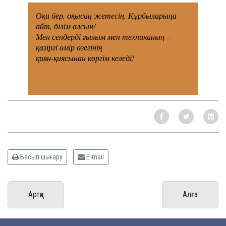
Оқи бер, оқысаң жетесің. Құрбыларыңа
айт, білім алсын!
Мен сендерді ғылым мен техниканың –
қазіргі өмір өзегінің
қиян-қиясынан көргім келеді!
Басып шығару
E-mail
Артқа
Алға