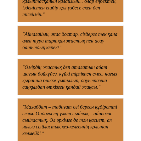
қалыптасқанын қалаймын... олар еңбектен,
ізденістен ешбір қол үзбесе екен деп
тілеймін."
"Айналайын, жас достар, сіздерге тек қана
алға тура тартқан жастық пен асау
батылдық керек!"
"Өмірдің жастық деп аталатын абат
шағын бойкүйез, күйкі тірлікпен емес, нағыз
қыранша биікке ұмтылып, дауылпазша
саңқылдап өткізген қандай жақсы."
"Махаббат – табиғат өзі берген құдіретті
сезім. Ондағы ең үлкен сыйлық – айнымас
сыйластық. Ол әркімге де тән қасиет, ал
нағыз сыйластық кез-келгеннің қолынан
келмейді."