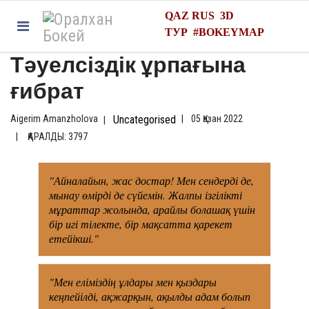
QAZ
RUS
3D
ТУР
#
BOKEYMAP
Тәуелсіздік ұрпағына
ғибрат
Aigerim Amanzholova
Uncategorised
05 Қазан 2022
ҚАРАЛДЫ: 3797
"Айналайын, жас достар! Мен сендерді де,
мынау өмірді де сүйемін. Жалпы ізгілікті
мұраттар жолында, арайлы болашақ үшін
бір игі тілекте, бір мақсатта қарекет
етейікші."
"Мен еліміздің ұлдары мен қыздары
кеңпейілді, ақжарқын, ақылды адам болып